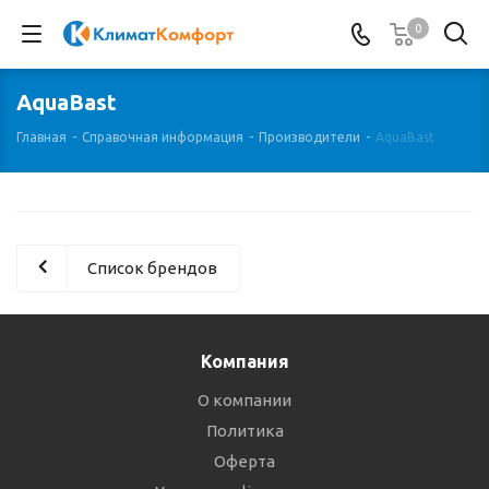
0
AquaBast
Главная
-
Справочная информация
-
Производители
-
AquaBast
Список брендов
Компания
О компании
Политика
Оферта