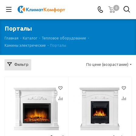
0
Порталы
Главная
-
Каталог
-
Тепловое оборудование
-
Камины электрические
-
Порталы
Фильтр
По цене (возрастание)