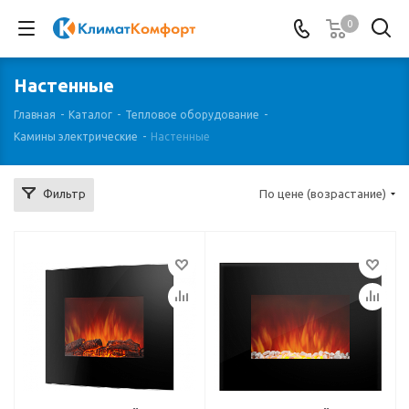
0
Настенные
Главная
-
Каталог
-
Тепловое оборудование
-
Камины электрические
-
Настенные
Фильтр
По цене (возрастание)